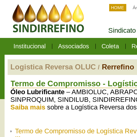
HOME
Ár
Sindicato
Institucional
Associados
Coleta
R
Logistica Reversa OLUC
Rerrefino
/
Termo de Compromisso - Logísti
Óleo Lubrificante
– AMBIOLUC, ABRAPO
SINPROQUIM, SINDILUB, SINDIRREFIN
Saiba mais
sobre a Logística Reversa dos
Termo de Compromisso de Logística Rever