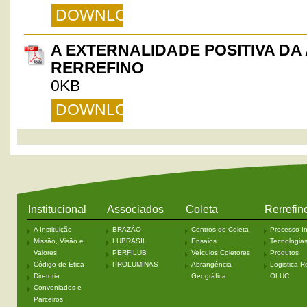
DOWNLOAD
A EXTERNALIDADE POSITIVA DA 
RERREFINO
0KB
DOWNLOAD
Institucional
Associados
Coleta
Rerrefin
A Instituição
BRAZÃO
Centros de Coleta
Processo In
Missão, Visão e
LUBRASIL
Ensaios
Tecnologia
Valores
PERFILUB
Veículos Coletores
Produtos
Código de Ética
PROLUMINAS
Abrangência
Logistica R
Diretoria
Geográfica
OLUC
Conveniados e
Parceiros