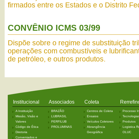
firmados entre os Estados e o Distrito Fe
CONVÊNIO ICMS 03/99
Dispõe sobre o regime de substituição tri
operações com combustíveis e lubrifican
de petróleo, e outros produtos.
Institucional
Associados
Coleta
Rerrefin
A Instituição
BRAZÃO
Centros de Coleta
Processo In
Missão, Visão e
LUBRASIL
Ensaios
Tecnologia
Valores
PERFILUB
Veículos Coletores
Produtos
Código de Ética
PROLUMINAS
Abrangência
Logistica R
Diretoria
Geográfica
OLUC
Conveniados e