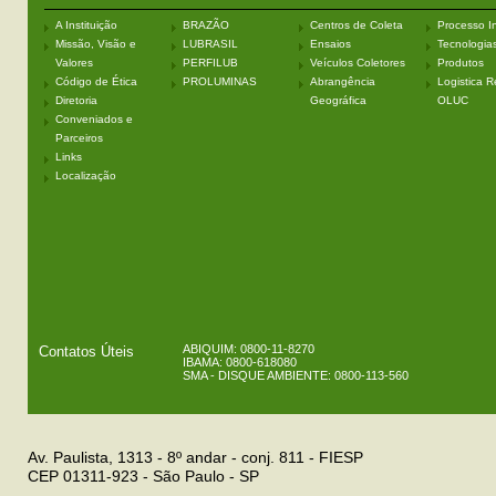
A Instituição
BRAZÃO
Centros de Coleta
Processo In
Missão, Visão e
LUBRASIL
Ensaios
Tecnologia
Valores
PERFILUB
Veículos Coletores
Produtos
Código de Ética
PROLUMINAS
Abrangência
Logistica R
Diretoria
Geográfica
OLUC
Conveniados e
Parceiros
Links
Localização
ABIQUIM: 0800-11-8270
Contatos Úteis
IBAMA: 0800-618080
SMA - DISQUE AMBIENTE: 0800-113-560
Av. Paulista, 1313 - 8º andar - conj. 811 - FIESP
CEP 01311-923 - São Paulo - SP