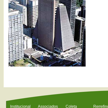
Paulista,
1313
Cerqueira
C
Cesar
01
923
São
Paulo
-
SP
Tel.:
(11)
3285-
5498
+ Mais
VER
MAPA
Institucional
Associados
Coleta
Rerrefin