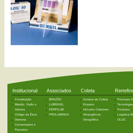
Institucional
Associados
Coleta
Rerrefin
A Instituição
BRAZÃO
Centros de Coleta
Processo In
Missão, Visão e
LUBRASIL
Ensaios
Tecnologia
Valores
PERFILUB
Veículos Coletores
Produtos
Código de Ética
PROLUMINAS
Abrangência
Logistica R
Diretoria
Geográfica
OLUC
Conveniados e
Parceiros