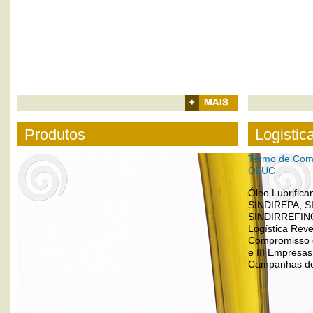
+ Mais
Produtos
Logisti
Termo de Comp
OLUC
Óleo Lubrific
SINDIREPA, S
SINDIRREFINO
Logística Rev
Compromisso de
e III Empresas
Campanhas de 