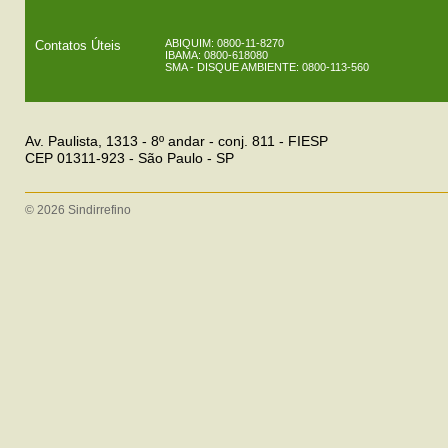
ABIQUIM: 0800-11-8270
Contatos Úteis
IBAMA: 0800-618080
SMA - DISQUE AMBIENTE: 0800-113-560
Av. Paulista, 1313 - 8º andar - conj. 811 - FIESP
CEP 01311-923 - São Paulo - SP
© 2026 Sindirrefino