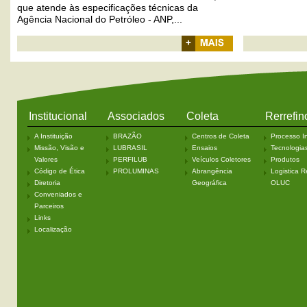
que atende às especificações técnicas da
Agência Nacional do Petróleo - ANP,...
+ Mais
Institucional
Associados
Coleta
Rerrefin
A Instituição
BRAZÃO
Centros de Coleta
Processo In
Missão, Visão e
LUBRASIL
Ensaios
Tecnologia
Valores
PERFILUB
Veículos Coletores
Produtos
Código de Ética
PROLUMINAS
Abrangência
Logistica R
Diretoria
Geográfica
OLUC
Conveniados e
Parceiros
Links
Localização