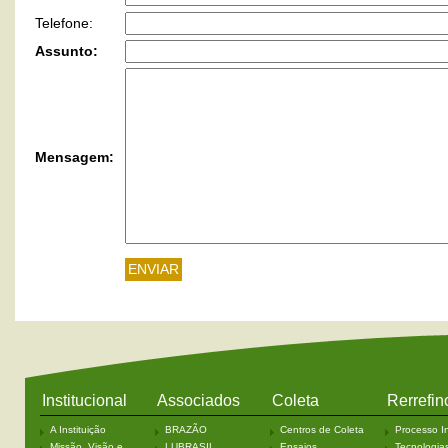
Telefone:
Assunto:
Mensagem:
Institucional
Associados
Coleta
Rerrefin
A Instituição
BRAZÃO
Centros de Coleta
Processo In
Missão, Visão e
LUBRASIL
Ensaios
Tecnologia