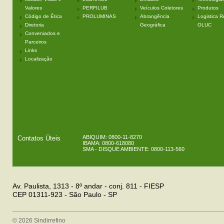
Valores
PERFILUB
Veículos Coletores
Produtos
Código de Ética
PROLUMINAS
Abrangência
Logistica R
Diretoria
Geográfica
OLUC
Conveniados e
Parceiros
Links
Localização
ABIQUIM: 0800-11-8270
Contatos Úteis
IBAMA: 0800-618080
SMA - DISQUE AMBIENTE: 0800-113-560
Av. Paulista, 1313 - 8º andar - conj. 811 - FIESP
CEP 01311-923 - São Paulo - SP
© 2026 Sindirrefino