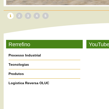
1
2
3
4
5
Rerrefino
YouTub
Processo Industrial
Tecnologias
Produtos
Logistica Reversa OLUC