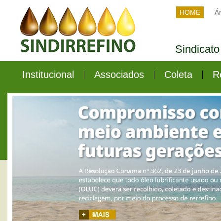
HOME
Ár
Sindicato
Institucional
Associados
Coleta
R