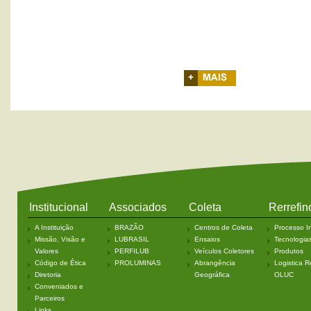
+ Mais
Institucional
Associados
Coleta
Rerrefin
A Instituição
BRAZÃO
Centros de Coleta
Processo In
Missão, Visão e
LUBRASIL
Ensaios
Tecnologia
Valores
PERFILUB
Veículos Coletores
Produtos
Código de Ética
PROLUMINAS
Abrangência
Logistica R
Diretoria
Geográfica
OLUC
Conveniados e
Parceiros
Links