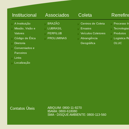
Institucional
Associados
Coleta
Rerrefin
A Instituição
BRAZÃO
Centros de Coleta
Processo In
Missão, Visão e
LUBRASIL
Ensaios
Tecnologia
Valores
PERFILUB
Veículos Coletores
Produtos
Código de Ética
PROLUMINAS
Abrangência
Logistica R
Diretoria
Geográfica
OLUC
Conveniados e
Parceiros
Links
Localização
ABIQUIM: 0800-11-8270
Contatos Úteis
IBAMA: 0800-618080
SMA - DISQUE AMBIENTE: 0800-113-560